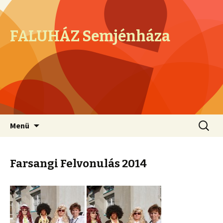
FALUHÁZ Semjénháza
Megszakítás
Keresés
Menü
Farsangi Felvonulás 2014