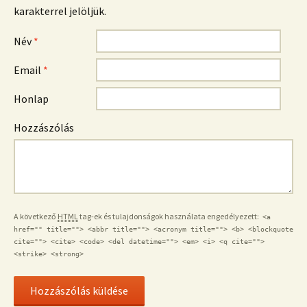
karakterrel jelöljük.
Név
*
Email
*
Honlap
Hozzászólás
A következő
HTML
tag-ek és tulajdonságok használata engedélyezett:
<a
href="" title=""> <abbr title=""> <acronym title=""> <b> <blockquote
cite=""> <cite> <code> <del datetime=""> <em> <i> <q cite="">
<strike> <strong>