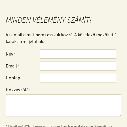
MINDEN VÉLEMÉNY SZÁMÍT!
Az email címet nem tesszük közzé. A kötelező mezőket
*
karakterrel jelöljük.
Név
*
Email
*
Honlap
Hozzászólás
A következő
HTML
tag-ek és tulajdonságok használata engedélyezett:
<a