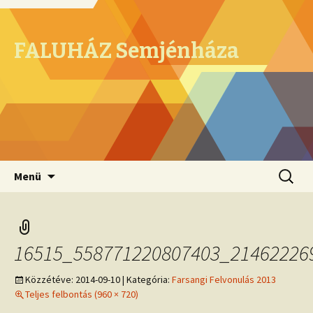
FALUHÁZ Semjénháza
Megszakítás
Keresés
Menü
16515_558771220807403_21462226
Közzétéve:
2014-09-10
| Kategória:
Farsangi Felvonulás 2013
Teljes felbontás (960 × 720)