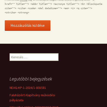
href="" title=""> <abbr title=""> <acronym title=""> <b> <blockquote
cite=""> <cite> <code> <del datetime=""> <em> <i> <q cite="">
<strike> <strong>
Keresés:
Legutóbbi bejegyzések
NEAG-KP-1-2024/1-001581
Faluházért Alapítvány működési
pályázata