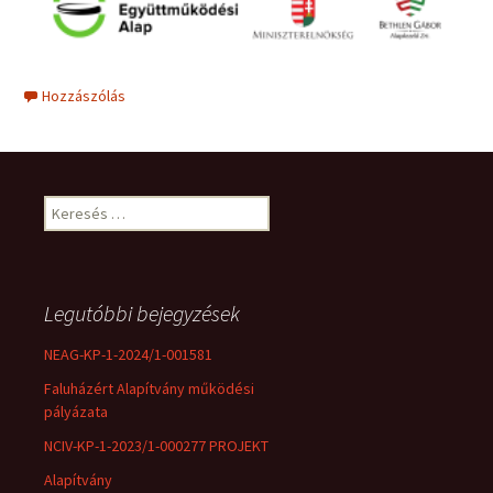
Hozzászólás
Keresés:
Legutóbbi bejegyzések
NEAG-KP-1-2024/1-001581
Faluházért Alapítvány működési
pályázata
NCIV-KP-1-2023/1-000277 PROJEKT
Alapítvány