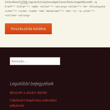
A következő
HTML
tag-ek és tulajdonságok használata engedélyezett:
<a
href="" title=""> <abbr title=""> <acronym title=""> <b> <blockquote
cite=""> <cite> <code> <del datetime=""> <em> <i> <q cite="">
<strike> <strong>
Keresés:
Legutóbbi bejegyzések
NEAG-KP-1-2024/1-001581
Faluházért Alapítvány működési
pályázata