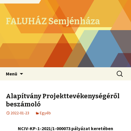
FALUHÁZ Semjénháza
Megszakítás
Keresés
Menü
Alapítvány Projekttevékenységéről
beszámoló
2022-01-23
Egyéb
NCIV-KP-1-2021/1-000073 pályázat keretében