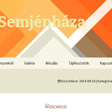
Semjénháza
ányunkról
Galéria
Aktuális
Tájékoztatók
Kapcsol
Falunap 2014
Közzétéve:
2014-09-10
| Kategóri
Farsangi Felvonulás 2014
Farsangi Felvonulás 2013
Szüreti felvonulás 2013