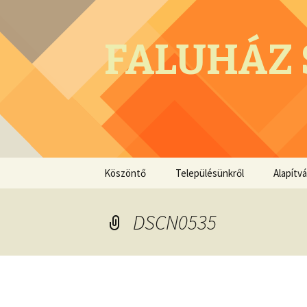
FALUHÁZ 
Megszakítás
Köszöntő
Településünkről
Alapítv
DSCN0535