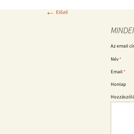
←
Előző
MINDE
Az email c
Név
*
Email
*
Honlap
Hozzászól