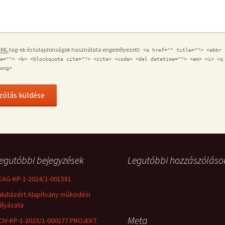
TML
tag-ek és tulajdonságok használata engedélyezett:
<a href="" title=""> <abbr 
e=""> <b> <blockquote cite=""> <cite> <code> <del datetime=""> <em> <i> <q
ong>
egutóbbi bejegyzések
Legutóbbi hozzászóláso
EAG-KP-1-2024/1-001581
aluházért Alapítvány működési
ályázata
Meta
CIV-KP-1-2023/1-000277 PROJEKT