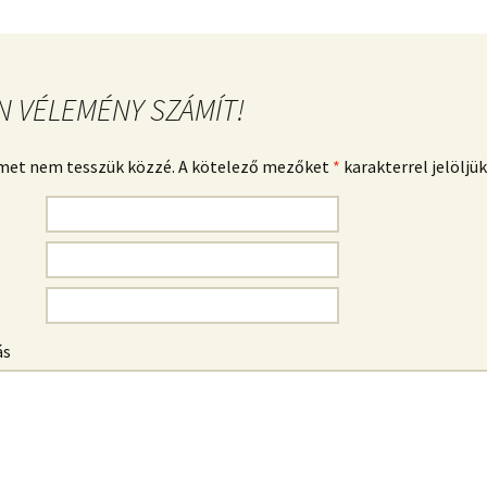
N VÉLEMÉNY SZÁMÍT!
ímet nem tesszük közzé. A kötelező mezőket
*
karakterrel jelöljük
ás