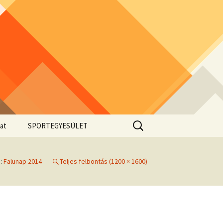
Keresés:
at
SPORTEGYESÜLET
a:
Falunap 2014
Teljes felbontás (1200 × 1600)