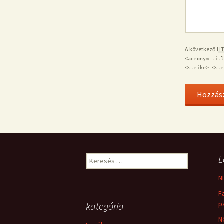
A következő
H
<acronym titl
<strike> <str
L
Keresés:
N
F
p
kategória
N